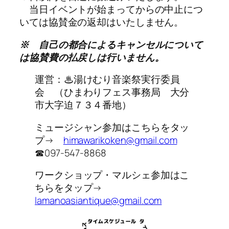
　当日イベントが始まってからの中止につ
いては協賛金の返却はいたしません。
※　自己の都合によるキャンセルについて
は協賛費の払戻しは行いません。
運営：♨湯けむり音楽祭実行委員
会 （ひまわりフェス事務局 大分
市大字迫７３４番地）
ミュージシャン参加はこちらをタッ
プ→
himawarikoken@gmail.com
☎097-547-8868
ワークショップ・マルシェ参加はこ
ちらをタップ→
lamanoasiantique@gmail.com