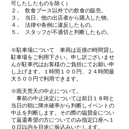
可したしたものを除く）

２.　飲食ブース以外での飲食の販売。

３.　当日、他の出店者から購入した物。

４.　法律や条例に違反したもの。

５.　スタッフが不適切と判断したもの。
※駐車場について　車両は近接の時間貸し
駐車場をご利用下さい。申し訳ございませ
んが駐車代はお客様のご負担にてお願い申
し上げます。１時間１００円、２４時間最
大５００円で利用できます。
※雨天荒天の中止について。　

　事前の中止決定については前日１８時と
当日の朝に降水確率から判断しイベントの
中止を判断します。その際の協賛金につい
て返還希望の方についてのみ指定口座へ１
０日以内を目途に振込みいたします。
