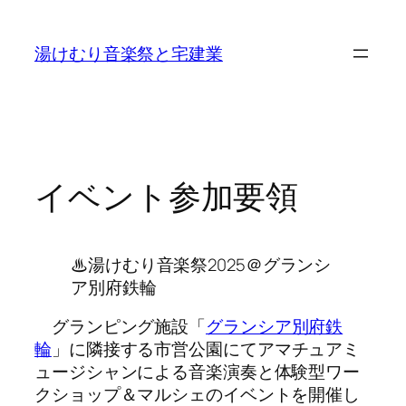
内
容
湯けむり音楽祭と宅建業
を
ス
キ
ッ
プ
イベント参加要領
♨湯けむり音楽祭2025＠グランシ
ア別府鉄輪
グランピング施設「
グランシア別府鉄
輪
」に隣接する市営公園にてアマチュアミ
ュージシャンによる音楽演奏と体験型ワー
クショップ＆マルシェのイベントを開催し